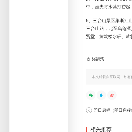
中，渔夫将水藻打捞起
5、三台山景区集浙江
三台山路，北至乌龟潭
贤堂、黄篾楼水轩、武
浴鹄湾
本文转载自互联网，如有
即日启程（即日启程
相关推荐