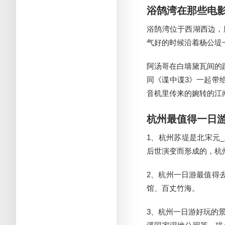
浴鹄湾在那些电
浴鹄湾位于西湖西边，
气好的时候沿着杨公堤
阿汤哥在白墙黛瓦间的
同《谍中谍3》一起带
音机里传来的婉转的江
杭州最值得一日
1、杭州苏堤是北宋元
后世演变而形成的，杭
2、杭州一日游最值得
馆、百丈竹海。
3、杭州一日游好玩的