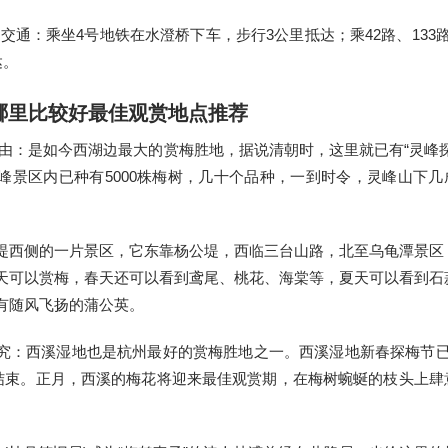
 交通：乘坐4号地铁在水澄桥下车，步行3公里抵达；乘42路、133路
达。
花哪里比较好最佳观赏地点推荐
理由：是如今西湖边最大的赏梅胜地，据说清朝时，这里就已有“灵峰探
峰景区内已种有5000株梅树，几十个品种，一到时令，灵峰山下几
堤西侧的一片景区，它东靠杨公堤，西临三台山路，北至乌龟潭景区
天可以赏梅，春天还可以看到鸢尾、桃花、海棠等，夏天可以看到石
有随风飞扬的蒲公英。
究：西溪湿地也是杭州最好的赏梅胜地之一。西溪湿地新春探梅节已
8日结束。正月，西溪的梅花将迎来最佳观赏期，在梅树蜿蜒的枝头上肆
。