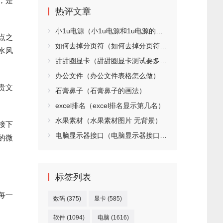
，是
热评文章
小1u电源（小1u电源和1u电源的区别）
点之
如何去掉分页符（如何去掉分页符的空白页）
水风
甜甜圈显卡（甜甜圈显卡测试要多久）
办公文件（办公文件表格怎么做）
贵文
石膏鼻子（石膏鼻子的画法）
excel排名（excel排名显示第几名）
水果素材（水果素材图片 无背景）
接下
电脑显示器接口（电脑显示器接口哪个好）
的微
标签列表
每一
数码
(375)
显卡
(585)
软件
(1094)
电脑
(1616)