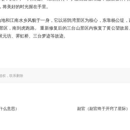
，将美好的时光握在手里。
山地和江南水乡风貌于一身，它以浴鹄湾景区为核心，东靠杨公堤，
景区，南到虎跑路。 重新修复后的三台山景区内恢复了黄公望故居
状元坊、霁虹桥、三台梦迹等故迹。
侵权，联系删除
什么意思）
副官（副官终于开窍了星际）