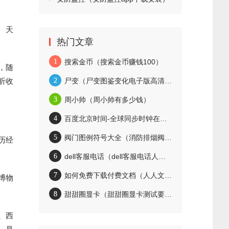
 天
热门文章
1
搜索金币（搜索金币赚钱100）
，随
听收
2
尸变（尸变图鉴变化电子版高清完整）
3
周小帅（周小帅有多少钱）
4
百度北京时间-全球同步时钟在线查询工具
5
阀门图例符号大全（消防排烟阀门图例符号大全）
历经
6
dell客服电话（dell客服电话人工服务）
7
如何免费下载付费文档（人人文库如何免费下载付费文档）
博物
8
甜甜圈显卡（甜甜圈显卡测试要多久）
、西