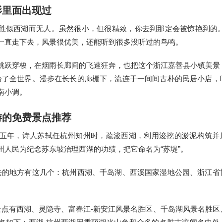
影里面出现过
胜似西湖而无人。虽然很小，但很精致，你去到那定会被惊艳到的。
一直走下去，风景很优美，还能听到很多没听过的鸟鸣。
跳跃穿梭，在烟雨长廊间的飞速狂奔，也把这个浙江嘉善县小镇美景
给了全世界。漫步在长长的廊棚下，流连于一间间古朴的民居小店，
南小调。
游的免费景点推荐
_五年，诗人苏轼任杭州知州时，疏浚西湖，利用浚挖的淤泥构筑并
州人民为纪念苏东坡治理西湖的功绩，把它命名为“苏堤”。
去的地方有这几个：杭州西湖、千岛湖、西溪国家湿地公园、浙江省
景点有西湖、灵隐寺、富春江-新安江风景名胜区、千岛湖风景名胜区