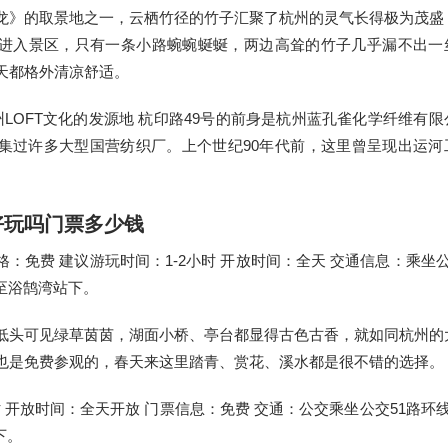
龙》的取景地之一，云栖竹径的竹子汇聚了杭州的灵气长得极为茂盛
进入景区，只有一条小路蜿蜿蜒蜒，两边高耸的竹子几乎漏不出一
天都格外清凉舒适。
杭州LOFT文化的发源地 杭印路49号的前身是杭州蓝孔雀化学纤维有限
集过许多大型国营纺织厂。上个世纪90年代前，这里曾呈现出运河
好玩吗门票多少钱
：免费 建议游玩时间：1-2小时 开放时间：全天 交通信息：乘坐公
2路至浴鹄湾站下。
低头可见绿草茵茵，湖面小桥、亭台都显得古色古香，就如同杭州的
也是免费参观的，春天来这里踏青、赏花、溪水都是很不错的选择。
时 开放时间：全天开放 门票信息：免费 交通：公交乘坐公交51路环线
下。