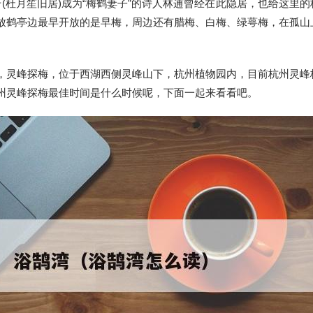
(杜月笙旧居)成为“梅鹤妻子”的诗人林逋曾经在此隐居，也给这里的
放鹤亭边最早开放的是早梅，周边还有腊梅、白梅、绿萼梅，在孤山
，灵峰探梅，位于西湖西侧灵峰山下，杭州植物园内，目前杭州灵峰
州灵峰探梅最佳时间是什么时候呢，下面一起来看看吧。