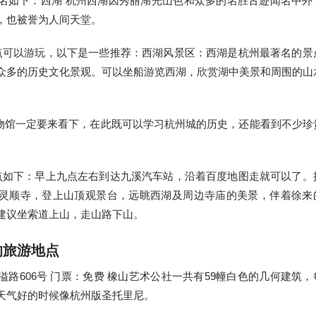
名如下：西湖 杭州西湖因秀丽湖光山色和众多的名胜古迹闻名中外
，也被誉为人间天堂。
点可以游玩，以下是一些推荐：西湖风景区：西湖是杭州最著名的景
众多的历史文化景观。可以坐船游览西湖，欣赏湖中美景和周围的山
博物馆一定要来看下，在此既可以学习杭州城的历史，还能看到不少珍
点如下：早上九点左右到达九溪汽车站，沿着百度地图走就可以了。
灵顺寺，登上山顶观景台，远眺西湖及周边寺庙的美景，伴着徐来
建议坐索道上山，走山路下山。
的旅游地点
路606号 门票：免费 橡山艺术公社一共有59幢白色的几何建筑，
天气好的时候像杭州版圣托里尼。