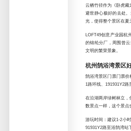
云栖竹径作为《卧虎藏
避世静心极好的去处。
光，使得整个景区在夏
LOFT49创意产业园
的锦纶分厂，周围曾云
文明的繁荣景象。
杭州鹄浴湾景区
鹄浴湾景区门票门票价格
1路环线、191931Y
在沿湖两岸绿树林立，
数景点一样，这个景点
游玩时间：建议1-2小
91931Y2路至浴鹄湾站