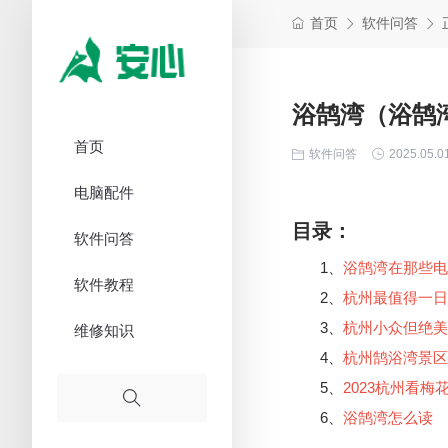
首页
软件问答
浴鹄湾（浴鹄
首页
软件问答
2025.05.0
电脑配件
目录：
软件问答
1、
浴鹄湾在那些电
软件教程
2、
杭州最值得一日
3、
杭州小众但绝美
维修知识
4、
杭州鹄浴湾景区
5、
2023杭州看
6、
浴鹄湾怎么读