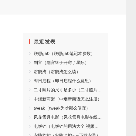
最近发表
联想g50（联想g50笔记本参数）
副官（副官终于开窍了星际）
浴鹄湾（浴鹄湾怎么读）
即日启程（即日启程什么意思）
二寸照片的尺寸是多少（二寸照片的尺寸是多少英寸）
中烟新商盟（中烟新商盟怎么注册）
tweak（tweak为啥那么便宜）
风花雪月电影（风花雪月电影在线观看）
电饼铛（电饼铛的用法大全 视频教程）
安防监控（安防监控app下载安装）