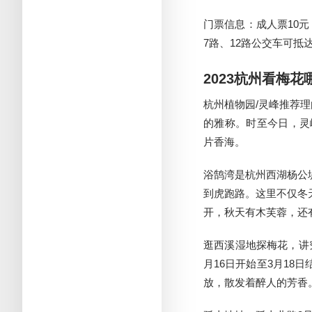
门票信息：成人票10元
7路、12路公交车可抵
2023杭州看梅
杭州植物园/灵峰推荐
的雅称。时至今日，灵
片香海。
浴鹄湾是杭州西湖杨公
到虎跑路。这里不仅冬
开，秋天有木芙蓉，还
逛西溪湿地探梅花，讲
月16日开始至3月1
放，散发着醉人的芳香