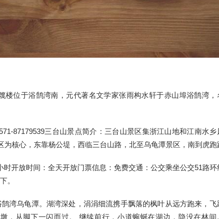
黄篾楼位于浴鹄湾南，元代著名文学家张雨构水轩于赤山埠浴鹄湾，
571-87179539三台山景点简介：三台山景区集浙江山地和江南水乡
区为核心，东靠杨公堤，西临三台山路，北至乌龟潭景区，南到虎跑
2小时开放时间：全天开放门票信息：免费交通：公交乘坐公交51路环
站下。
浴鹄湾乌龟潭。湖湾深处，涓涓细流携手飘落的枫叶从远方跑来，飞
墩，从脚下一闪而过。 继续前行，小道蜿蜒在湖边，隐没在林间