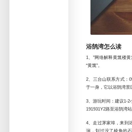
浴鹄湾怎么读
1、”网络解释黄篾楼
“黄篾”。
2、三台山联系方式：0
于一身，它以浴鹄湾景
3、游玩时间：建议1-
191931Y2路至浴鹄湾
4、走过茅家埠，来到
涧，划过没了棱角的石