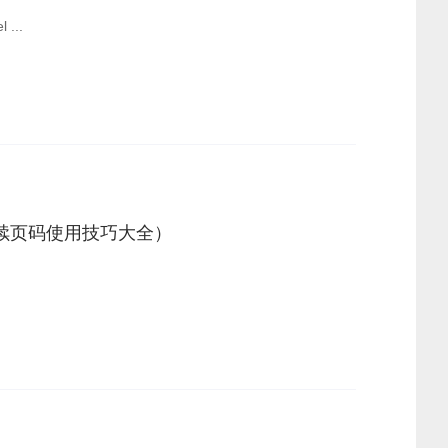
目录： 1、电脑上怎样做表格教程 2、如何制作表格excel ...
置连续页码使用技巧大全）