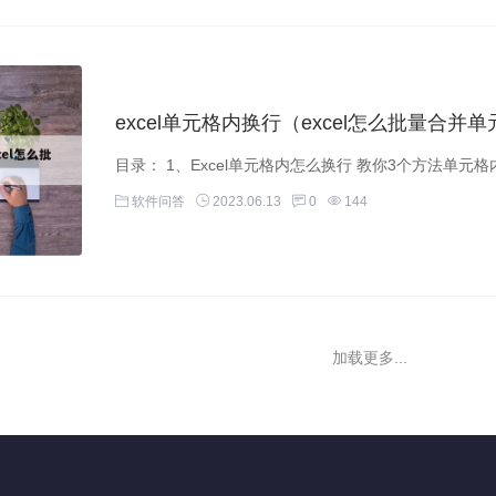
excel单元格内换行（excel怎么批量合并
软件问答
2023.06.13
0
144
加载更多...