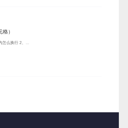
单元格）
目录： 1、Excel单元格内怎么换行 教你3个方法单元格内怎么换行 2、...